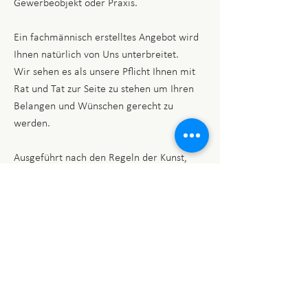
Gewerbeobjekt oder Praxis.
Ein fachmännisch erstelltes Angebot wird
Ihnen natürlich von Uns unterbreitet.
Wir sehen es als unsere Pflicht Ihnen mit
Rat und Tat zur Seite zu stehen um Ihren
Belangen und Wünschen gerecht zu
werden.
Ausgeführt nach den Regeln der Kunst,
verschönern, schützen und verbessern wir
ein Objekt, ob Innen oder Außen.
Die von uns verarbeiteten Produkte und
Materialen sind von namhaften und
zertifizierten Produzenten.
Des weiteren versuchen wir