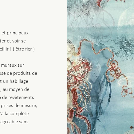
s et principaux
er et voir se
ir ! ( être fier )
 muraux sur
ose de produits de
nt un habillage
s, au moyen de
re de revêtements
x prises de mesure,
u’à la complète
 agréable sans